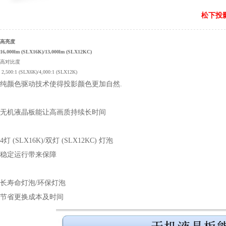
松下投影
高亮度
16,000lm
(
SLX
16K)
/13,000lm
(
SLX
12K
C
)
高对比度
2,500:1 (SLX6K)/4,000:1 (SLX12K)
纯颜色驱动技术使得投影颜色更加自然.
无机液晶板能让高画质持续长时间
4灯 (SLX16K)/双灯 (SLX12KC) 灯泡
稳定运行带来保障
长寿命灯泡/环保灯泡
节省更换成本及时间